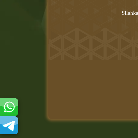
Silahka