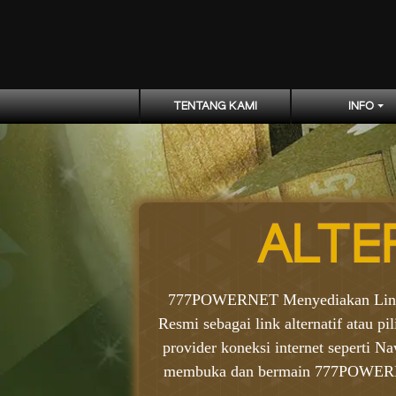
TENTANG KAMI
INFO
ALTE
777POWERNET Menyediakan Link Alt
Resmi sebagai link alternatif atau 
provider koneksi internet seperti N
membuka dan bermain 777POWERNET