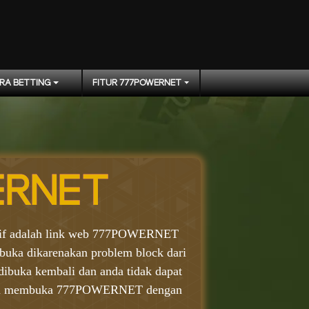
RA BETTING
FITUR 777POWERNET
ERNET
natif adalah link web 777POWERNET
 buka dikarenakan problem block dari
 dibuka kembali dan anda tidak dapat
 bisa membuka 777POWERNET dengan